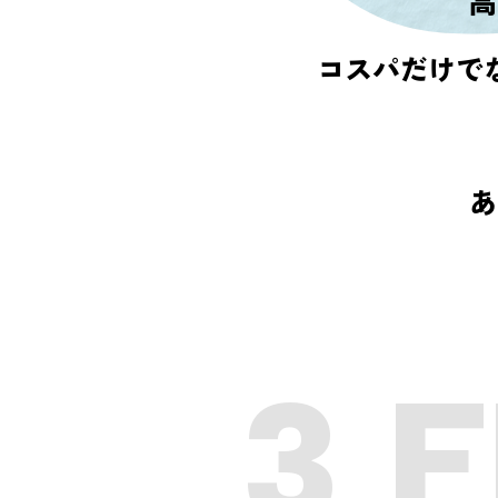
高
コスパだけで
あ
3 