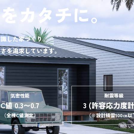
来をカタチに。
意識した家づくり。
よさを追求しています。
気密性能
耐震等級
C値 0.3〜0.7
3 (許容応力度計
（全棟C値測定）
（※設計積雪100㎝以