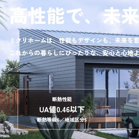
高性能で、
未
ミクリホームは、性能もデザインも、
未来を
これからの暮らしにぴったりな、
安心と心地
断熱性能
UA値0.46以下
断熱等級6／地域区分5