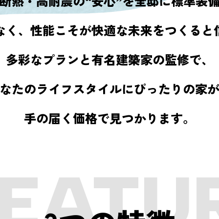
断熱・高耐震の“安心”を全邸に標準装
なく、
性能こそが快適な未来をつくると
多彩なプランと有名建築家の監修で、
なたのライフスタイルにぴったりの家
手の届く価格で見つかります。
FEATU