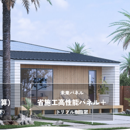
未来パネル
算)
省施工高性能パネル＋
下）
トリプル樹脂窓