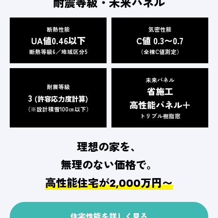
耐震等級・未来パネル
断熱性能
気密性能
UA値0.46以下
C値 0.3〜0.7
断熱等級6／地域区分5
（全棟C値測定）
未来パネル
耐震等級
省施工
3
(許容応力度計算)
高性能パネル＋
（※設計積雪100㎝以下）
トリプル樹脂窓
理想の家を、
無理のない価格で。
高性能住宅が
万円〜
2,000
住宅性能を詳しく見る