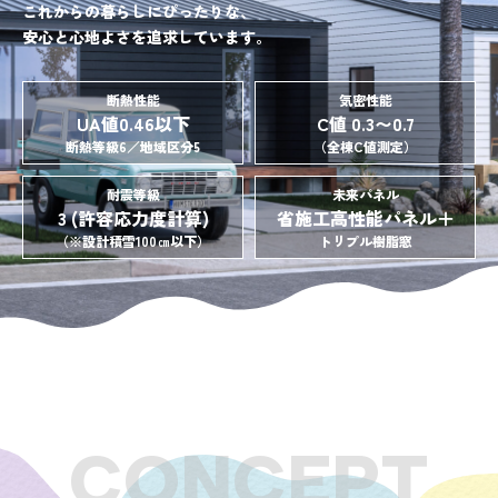
これからの暮らしにぴったりな、
安心と心地よさを追求しています。
断熱性能
気密性能
UA値0.46以下
C値 0.3〜0.7
断熱等級6／地域区分5
（全棟C値測定）
耐震等級
未来パネル
3 (許容応力度計算)
省施工高性能パネル＋
（※設計積雪100㎝以下）
トリプル樹脂窓
CONCEPT