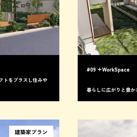
#09 +WorkSpace
フトをプラスし住みや
暮らしに広がりと豊かさを
建築家プラン